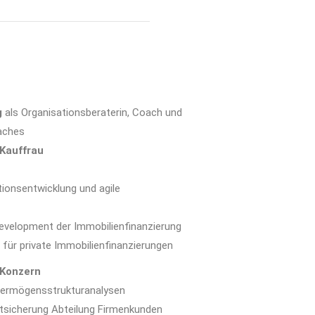
g
als Organisationsberaterin, Coach und
oaches
 Kauffrau
tionsentwicklung und agile
evelopment der Immobilienfinanzierung
 für private Immobilienfinanzierungen
Konzern
 Vermögensstrukturanalysen
itsicherung Abteilung Firmenkunden