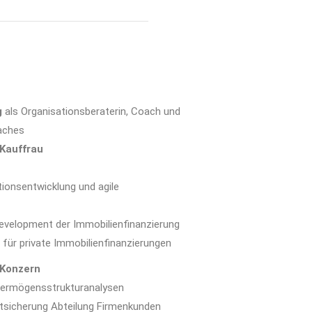
g
als Organisationsberaterin, Coach und
oaches
 Kauffrau
tionsentwicklung und agile
evelopment der Immobilienfinanzierung
 für private Immobilienfinanzierungen
Konzern
 Vermögensstrukturanalysen
itsicherung Abteilung Firmenkunden