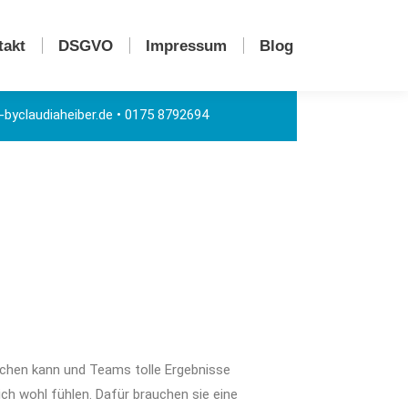
takt
DSGVO
Impressum
Blog
takt
DSGVO
Impressum
Blog
byclaudiaheiber.de
• 0175 8792694
achen kann und Teams tolle Ergebnisse
ch wohl fühlen. Dafür brauchen sie eine